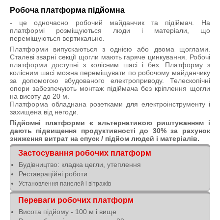
Робоча платформа підйомна
- це одночасно робочий майданчик та підіймач. На
платформі розміщуються люди і матеріали, що
переміщуються вертикально.
Платформи випускаються з однією або двома щоглами.
Сталеві зварні секції щогли мають гаряче цинкування. Робочі
платформи доступні з колісним шасі і без. Платформу з
колісним шасі можна переміщувати по робочому майданчику
за допомогою вбудованого електроприводу. Телескопічні
опори забезпечують монтаж підіймача без кріплення щогли
на висоту до 20 м.
Платформа обладнана розетками для електроінструменту і
захищена від негоди.
Підйомні платформи є альтернативою риштуванням і
дають підвищення продуктивності до 30% за рахунок
зниження витрат на спуск / підйом людей і матеріалів.
Застосування робочих платформ
Будівництво: кладка цегли, утеплення
Реставраційні роботи
Установлення панелей і вітражів
Переваги робочих платформ
Висота підйому - 100 м і вище