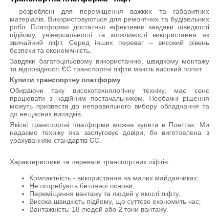
- розроблені для переміщення важких та габаритних
матеріалів. Використовуються для ремонтних та будівельних
робіт. Платформи достатньо ефективни завдяки швидкості
підйому, універсальності та можливості використання як
звичайний ліфт. Серед інших переваг – високий рівень
безпеки та економічність.
Завдяки багатоцільовому використанню, швидкому монтажу
та відповідності ЄС транспортні ліфти мають високий попит.
Купити транспортну платформу
Обираючи таку високотехнологічну техніку, має сенс
працювати з надійним постачальником. Необачні рішення
можуть призвести до неправильного вибору обладнання та
до нещасних випадків.
Якісні транспортні платформи можна купити в Плеттак. Ми
надаємо техніку яка заслуговує довіри, бо виготовлена з
урахуванням стандартів ЄС.
Характеристики та переваги транспортних ліфтів:
Компактність - використання на малих майданчиках;
Не потребують бетонної основи;
Переміщення вантажу та людей у якості ліфту;
Висока швидкість підйому, що суттєво економить час;
Вантажність: 18 людей або 2 тони вантажу.