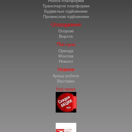
Робочі платформи
Транспортні платформи
Будівельні підйомники
Промислові підйомники
Огородження
Огорожі
Ворота
Послуги
Оренда
Монтаж
Ремонт
Новини
Кращі роботи
Виставки
Hot news