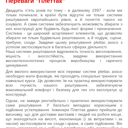
Переваги "Плеттак"
Двадцять п'ять років по тому - в далекому 1997 - коли ми
тільки починали, в країні були відсутні не тільки системи
риштування європейського рівня, а й поняття такого не
існувало. А саме системи забезпечують можливість збирати з
них конструкції для будівель будь-якої форми і призначення.
Система - це широкий асортимент елементів, що дозволяє
збирати не тільки будівельне риштовання, а й подіум, сцени,
трибуни, сходи. Завдяки цьому риштування plettac assco з
успіхом застосовуються в багатьох сферах діяльності.
Наші системи риштовання відрізняють точність виготовлення,
міцність і зносостійкість, завдяки використанню
високотехнологічних процесів виробництва і гарячого
цинкування.
Для вмілого використання всіх переваг систем plettac assco
необхідно мати фахівців, які проходять спеціальні тренінги та
навчальні курси. Це дозволяє їм на практиці використовувати
всю гнучкість нашого риштування, забезпечуючи
максимальний комфорт і безпеку для тих хто експлуатує ці
конструкції.
Однак, не завжди рентабельно і практично використовувати
саме риштування. У багатьох випадках кориснішим є
підйомне устаткування. Інженери Плеттак давно прийшли до
висновку, що для доставки вантажів і людей на робочі місця,
що знаходяться на висоті, економніше (і за витратами і за
часом) застосовувати не сходи і крани, а саме підйомник. Він