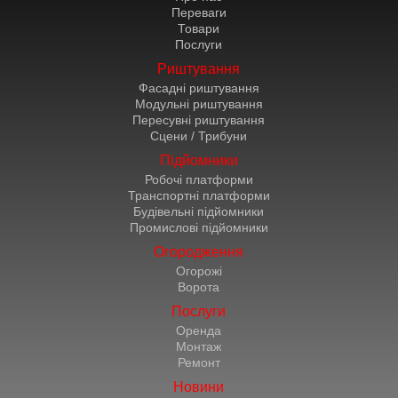
Переваги
Товари
Послуги
Риштування
Фасадні риштування
Модульні риштування
Пересувні риштування
Сцени / Трибуни
Підйомники
Робочі платформи
Транспортні платформи
Будівельні підйомники
Промислові підйомники
Огородження
Огорожі
Ворота
Послуги
Оренда
Монтаж
Ремонт
Новини