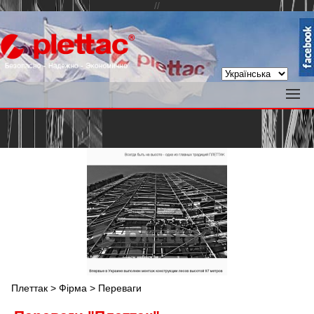
//
Плеттак
>
Фірма
> Переваги