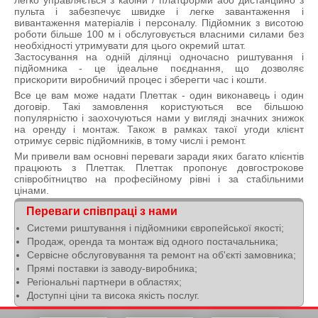
легко управляється з кабіни / платформи або дистанційно з
пульта і забезпечує швидке і легке завантаження і
вивантаження матеріалів і персоналу. Підйомник з висотою
роботи більше 100 м і обслуговується власними силами без
необхідності утримувати для цього окремий штат.
Застосування на одній ділянці одночасно риштування і
підйомника - це ідеальне поєднання, що дозволяє
прискорити виробничий процес і зберегти час і кошти.
Все це вам може надати Плеттак - один виконавець і один
договір. Такі замовлення користуються все більшою
популярністю і заохочуються нами у вигляді значних знижок
на оренду і монтаж. Також в рамках такої угоди клієнт
отримує сервіс підйомників, в тому числі і ремонт.
Ми привели вам основні переваги заради яких багато клієнтів
працюють з Плеттак. Плеттак пропонує довгострокове
співробітництво на професійному рівні і за стабільними
цінами.
Переваги співпраці з нами
Системи риштування і підйомники європейської якості;
Продаж, оренда та монтаж від одного постачальника;
Сервісне обслуговування та ремонт на об'єкті замовника;
Прямі поставки із заводу-виробника;
Регіональні партнери в областях;
Доступні ціни та висока якість послуг.