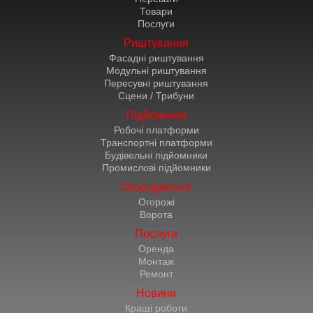
Товари
Послуги
Риштування
Фасадні риштування
Модульні риштування
Пересувні риштування
Сцени / Трибуни
Підйомники
Робочі платформи
Транспортні платформи
Будівельні підйомники
Промислові підйомники
Огородження
Огорожі
Ворота
Послуги
Оренда
Монтаж
Ремонт
Новини
Кращі роботи