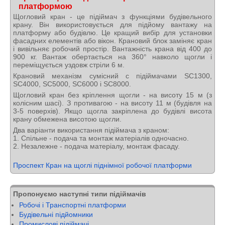
платформою
Щогловий кран - це підіймач з функціями будівельного
крану. Він використовується для підйому вантажу на
платформу або будівлю. Це кращий вибір для установки
фасадних елементів або вікон. Крановий блок заміняє кран
і вивільняє робочий простір. Вантажність крана від 400 до
900 кг. Вантаж обертається на 360° навколо щогли і
переміщується уздовж стріли 6 м.
Крановий механізм сумісний с підіймачами SC1300,
SC4000, SC5000, SC6000 і SC8000.
Щогловий кран без кріплення щогли - на висоту 15 м (з
колісним шасі). З противагою - на висоту 11 м (будівля на
3-5 поверхів). Якщо щогла закріплена до будівлі висота
крану обмежена висотою щогли.
Два варіанти використання підіймача з краном:
1. Спільне - подача та монтаж матеріалів одночасно.
2. Незалежне - подача матеріалу, монтаж фасаду.
Проспект Кран на щоглі піднімної робочої платформи
Пропонуємо наступні типи підіймачів
Робочі і Транспортні платформи
Будівельні підйомники
Промислові підіймачі