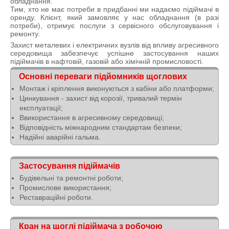
обладнання.
Тим, хто не має потреби в придбанні ми надаємо підіймачі в
оренду. Клієнт, який замовляє у нас обладнання (в разі
потреби), отримує послуги з сервісного обслуговування і
ремонту.
Захист металевих і електричних вузлів від впливу агресивного
середовища забезпечує успішне застосування наших
підіймачів в нафтовій, газовій або хімічній промисловості.
Основні переваги підйомників щоглових
Монтаж і кріплення виконуються з кабіни або платформи;
Цинкування - захист від корозії, тривалий термін
експлуатації;
Ввикористання в агресивному середовищі;
Відповідність міжнародним стандартам безпеки;
Надійні аварійні гальма.
Застосування підіймачів
Будівельні та ремонтні роботи;
Промислове використання;
Реставраційні роботи.
Кран на щоглі підіймача з робочою