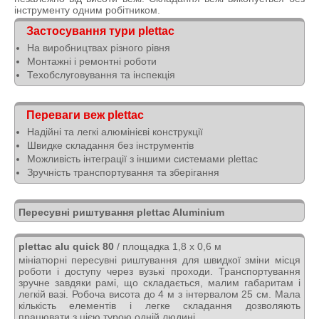
інструменту одним робітником.
Застосування тури plettac
На виробництвах різного рівня
Монтажні і ремонтні роботи
Техобслуговування та інспекція
Переваги веж plettac
Надійні та легкі алюмінієві конструкції
Швидке складання без інструментів
Можливість інтеграції з іншими системами plettac
Зручність транспортування та зберігання
Пересувні риштування plettac Aluminium
plettac alu quick 80
/ площадка 1,8 х 0,6 м
мініатюрні пересувні риштування для швидкої зміни місця
роботи і доступу через вузькі проходи. Транспортування
зручне завдяки рамі, що складається, малим габаритам і
легкій вазі. Робоча висота до 4 м з інтервалом 25 см. Мала
кількість елементів і легке складання дозволяють
працювати з цією турою одній людині.