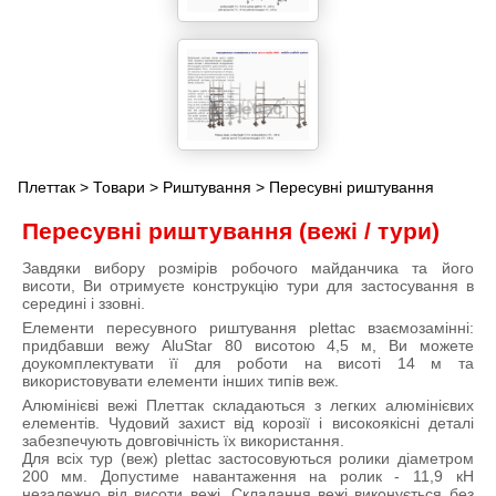
Плеттак
>
Товари
>
Риштування
> Пересувні риштування
Пересувні риштування (вежі / тури)
Завдяки вибору розмірів робочого майданчика та його
висоти, Ви отримуєте конструкцію тури для застосування в
середині і ззовні.
Елементи пересувного риштування plettac взаємозамінні:
придбавши вежу AluStar 80 висотою 4,5 м, Ви можете
доукомплектувати її для роботи на висоті 14 м та
використовувати елементи інших типів веж.
Алюмінієві вежі Плеттак складаються з легких алюмінієвих
елементів. Чудовий захист від корозії і високоякісні деталі
забезпечують довговічність їх використання.
Для всіх тур (веж) plettac застосовуються ролики діаметром
200 мм. Допустиме навантаження на ролик - 11,9 кН
незалежно від висоти вежі. Складання вежі виконується без