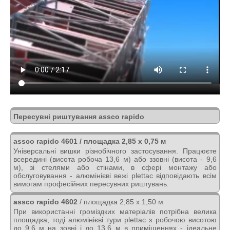
Пересувні риштування assco rapido
assco rapido 4601 / площадка 2,85 х 0,75 м
Універсальні вишки різнобічного застосування. Працюєте
всередині (висота робоча 13,6 м) або ззовні (висота - 9,6
м), зі стелями або стінами, в сфері монтажу або
обслуговування - алюмінієві вежі plettac відповідають всім
вимогам професійних пересувних риштувань.
assco rapido 4602
/ площадка 2,85 х 1,50 м
При використанні громіздких матеріалів потрібна велика
площадка, тоді алюмінієві тури plettac з робочою висотою
до 9,6 м на зовні і до 13,6 м в приміщеннях - ідеальне