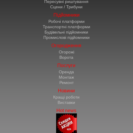
Пересувні риштування
Сцени / Трибуни
Підйомники
Робочі платформи
Транспортні платформи
Будівельні підйомники
Промислові підйомники
Огородження
Огорожі
Ворота
Послуги
Оренда
Монтаж
Ремонт
Новини
Кращі роботи
Виставки
Hot news