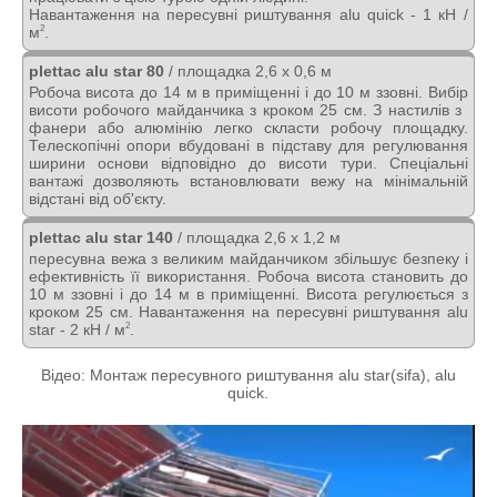
Навантаження на пересувні риштування alu quick - 1 кН /
м
.
2
plettac alu star 80
/ площадка 2,6 х 0,6 м
Робоча висота до 14 м в приміщенні і до 10 м ззовні. Вибір
висоти робочого майданчика з кроком 25 см. З настилів з ​​
фанери або алюмінію легко скласти робочу площадку.
Телескопічні опори вбудовані в підставу для регулювання
ширини основи відповідно до висоти тури. Спеціальні
вантажі дозволяють встановлювати вежу на мінімальній
відстані від об'єкту.
plettac alu star 140
/ площадка 2,6 х 1,2 м
пересувна вежа з великим майданчиком збільшує безпеку і
ефективність її використання. Робоча висота становить до
10 м ззовні і до 14 м в приміщенні. Висота регулюється з
кроком 25 см. Навантаження на пересувні риштування alu
star - 2 кН / м
.
2
Вiдео: Монтаж пересувного риштування alu star(sifa), alu
quick.