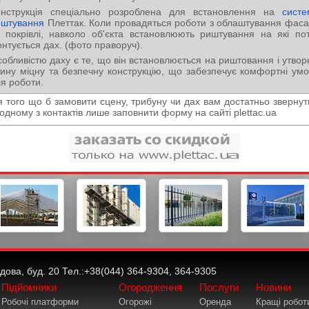
онструкція спеціально розроблена для встановлення на
систе
иштування
Плеттак. Коли провадяться роботи з облаштування фас
 покрівлі, навколо об'єкта встановлюють риштування на які по
нтується дах. (фото праворуч).
обливістю даху є те, що він встановлюється на риштовання і утво
ину міцну та безпечну конструкцію, що забезпечує комфортні ум
я роботи.
я того що б замовити сцену, трибуну чи дах вам достатньо звернут
одному з контактів лише заповнити форму на сайті plettac.ua
дова, буд. 20 Тел.:+38(044) 364-9304, 364-9305
Підйомники
Огородження
Послуги
Новини
Робочі платформи
Огорожі
Оренда
Кращі робот