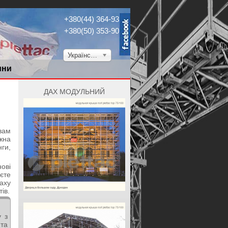
+380(44) 364-9304
+380(50) 353-9034
Українська
ини
ДАХ МОДУЛЬНИЙ
вам
жна
ги,
ові
єте
даху
ів.
у з
 та