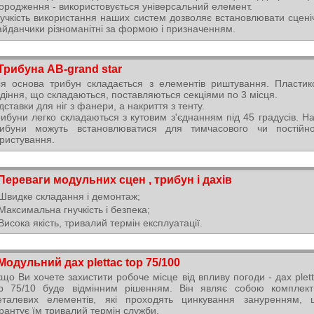
ородження - використовується універсальний елемент.
учкість використання наших систем дозволяє встановлювати сцені
йданчики різноманітні за формою і призначенням.
Трибуна AB-grand star
я основа трибун складається з елементів риштування. Пластик
діння, що складаються, поставляються секціями по 3 місця.
дставки для ніг з фанери, а накриття з тенту.
ибуни легко складаються з кутовим з'єднанням під 45 градусів. Н
рибуни можуть встановлюватися для тимчасового чи постійно
ристування.
Переваги модульних сцен , трибун і дахів
Швидке складання і демонтаж;
Максимальна гнучкість і безпека;
Висока якість, тривалий термін експлуатації.
Модульний дах plettac top 75/100
що Ви хочете захистити робоче місце від впливу погоди - дах plet
op 75/10 буде відмінним рішенням. Він являє собою комплект
еталевих елементів, які проходять цинкування зануренням, 
рантує їм тривалий термін служби.