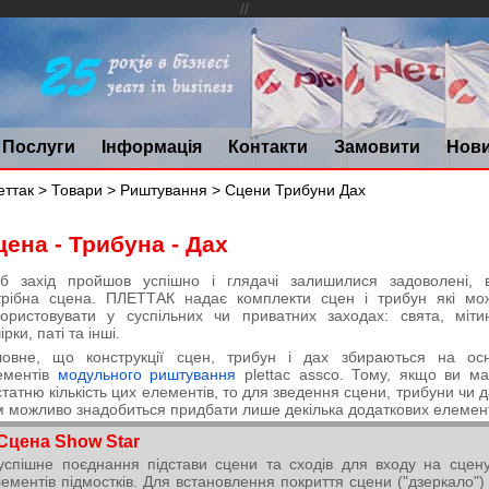
//
Послуги
Інформація
Контакти
Замовити
Нов
еттак
>
Товари
>
Риштування
> Сцени Трибуни Дах
цена - Трибуна - Дах
б захід пройшов успішно і глядачі залишилися задоволені, 
трібна сцена. ПЛЕТТАК надає комплекти сцен і трибун які мо
користовувати у суспільних чи приватних заходах: свята, мітин
ірки, паті та інші.
ловне, що конструкції сцен, трибун і дах збираються на осн
ементів
модульного риштування
plettac assco. Тому, якщо ви ма
татню кількість цих елементів, то для зведення сцени, трибуни чи 
м можливо знадобиться придбати лише декілька додаткових елемент
Сцена Show Star
успішне поєднання підстави сцени та сходів для входу на сцен
ементів підмостків. Для встановлення покриття сцени ("дзеркало")