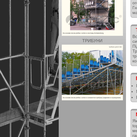
ог
Гн
ма
Вс
ТРИБУНИ
си
Пі
Тр
т
ко
Як
t
м
га