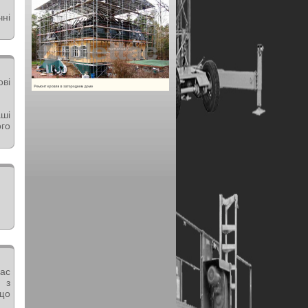
чні
ові
аші
го
tac
 з
що