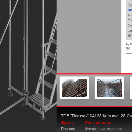
К
р
та
мо
Ос
єд
дл
Дл
по 
ТОВ "Плеттак" 04128 Київ вул. 28 Са
Фірма
Риштування
Про нас
Фасадні риштування