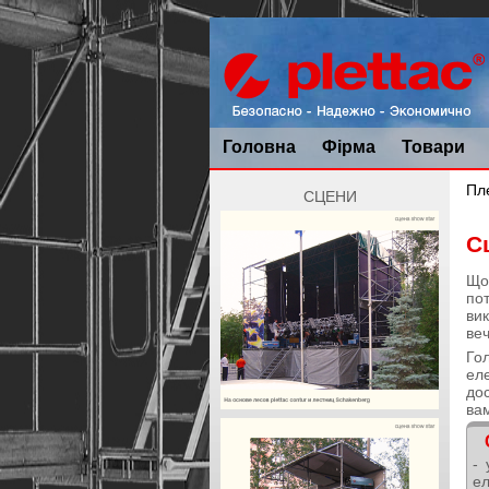
Головна
Фірма
Товари
Пл
СЦЕНИ
С
Що
по
ви
веч
Го
ел
дос
ва
- 
ел