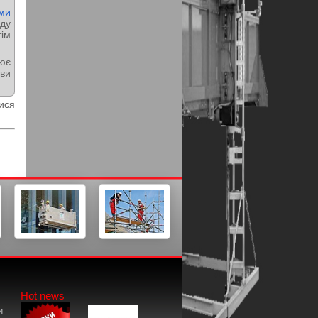
ми
аду
тім
рює
ови
ися
Hot news
и