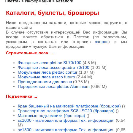
Плеттак
>
Информация
> Каталоги
Каталоги, буклеты, брошюры
Ниже представлены каталоги, которые можно загрузить с
нашего сайта.
В случае отсутствия интересующей Вас информации Вы
всегда можете обратиться в Плеттак (по телефонам,
указанным в контактах или отправив
запрос
) и мы
предоставим нужную Вам информацию.
Строительные леса ...
Фасадные леса plettac SL70/100
(4.5 M)
Фасадные леса assco quadro 70/100
(1.01 M)
Модульные леса plettac contur
(1.87 M)
Модульные леса assco futuro
(2.44 M)
Принадлежности для лесов
(0.75 M)
Передвижные леса plettac Aluminium
(0.86 M)
Подъемники ...
Кран башенный на мачтовой платформе (брошюра)
()
Транспортная платформа SC8 i SC20 (брошюра)
()
Мачтовые подъемники (брошюра)
()
sc1000 - мачтовая платформа Тех. информация
(0,54
М)
sc1300 - мачтовая платформа Тех. информация
(0,65