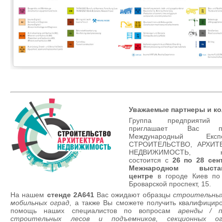
Уважаемые партнеры и ко
Группа предприятий P
приглашает Вас пос
Международный Експ
СТРОИТЕЛЬСТВО, АРХИТЕ
НЕДВИЖИМОСТЬ, ко
состоится с
26 по 28 сен
Межнародном выстав
центре
в городе Киев по
Броварской проспект, 15.
На нашем
стенде 2А641
Вас ожидают образцы
строительных
мобильных оград
, а также Вы сможете получить квалифицир
помощь наших специалистов по вопросам
аренды / п
строительных лесов и подъемников
,
секционных ог