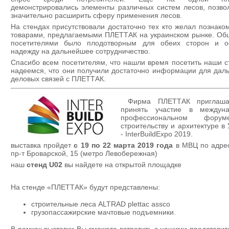
демонстрировались элементы различных систем лесов, позв
значительно расширить сферу применения лесов.
На стендах присутствовали достаточно тех кто желал познако
товарами, предлагаемыми ПЛЕТТАК на украинском рынке. Об
посетителями было плодотворным для обеих сторон и о
надежду на дальнейшее сотрудничество.
Спасибо всем посетителям, что нашли время посетить наши с
надеемся, что они получили достаточно информации для дал
деловых связей с ПЛЕТТАК.
Фирма ПЛЕТТАК приглаша
принять участие в междун
профессиональном фор
строительству и архитектуре в
- InterBuildExpo 2019.
выставка пройдет
с 19 по 22 марта 2019 года
в МВЦ по адрес
пр-т Броварской, 15 (метро Левобережная)
наш
стенд U02
вы найдете на открытой площадке
На стенде «ПЛЕТТАК» будут представлены:
строительные леса ALTRAD plettac assco
грузопассажирские мачтовые подъемники.