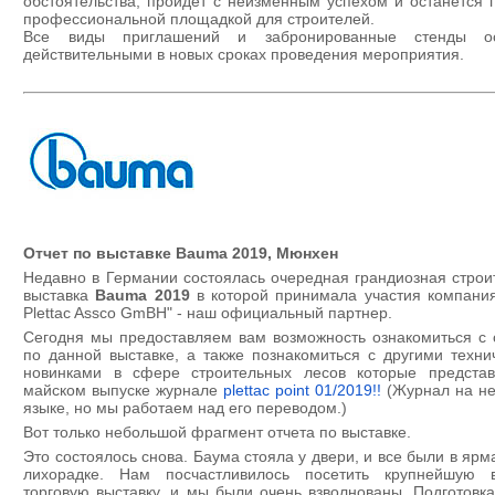
обстоятельства, пройдет с неизменным успехом и останется 
профессиональной площадкой для строителей.
Все виды приглашений и забронированные стенды ос
действительными в новых сроках проведения мероприятия.
Отчет по выставке Bauma 2019, Мюнхен
Недавно в Германии состоялась очередная грандиозная строи
выставка
Bauma 2019
в которой принимала участия компания 
Plettac Assco GmBH" - наш официальный партнер.
Сегодня мы предоставляем вам возможность ознакомиться с 
по данной выставке, а также познакомиться с другими техни
новинками в сфере строительных лесов которые предста
майском выпуске журнале
plettac point 01/2019!!
(Журнал на н
языке, но мы работаем над его переводом.)
Вот только небольшой фрагмент отчета по выставке.
Это состоялось снова. Баума стояла у двери, и все были в яр
лихорадке. Нам посчастливилось посетить крупнейшую
торговую выставку, и мы были очень взволнованы. Подготовка