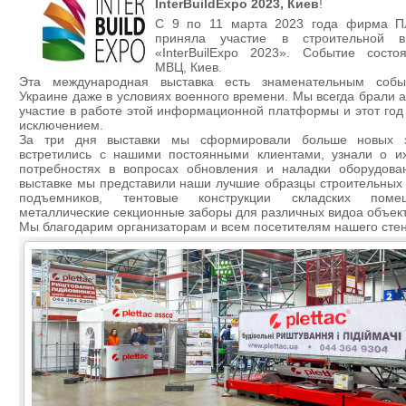
InterBuildExpo 2023, Киев
!
С 9 по 11 марта 2023 года фирма 
приняла участие в строительной в
«InterBuilExpo 2023». Событие состо
МВЦ, Киев.
Эта международная выставка есть знаменательным соб
Украине даже в условиях военного времени. Мы всегда брали 
участие в работе этой информационной платформы и этот год 
исключением.
За три дня выставки мы сформировали больше новых з
встретились с нашими постоянными клиентами, узнали о и
потребностях в вопросах обновления и наладки оборудова
выставке мы представили наши лучшие образцы строительных 
подъемников, тентовые конструкции складских помещ
металлические секционные заборы для различных видоа объект
Мы благодарим организаторам и всем посетителям нашего сте