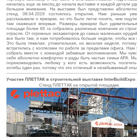
началась еще за месяц до начала выставки и каждой детали у
большое внимание. На выставке был представлен абсолютн
стенд. 08.04.2019 состоялось открытие. Нам раньше уж
рассказывали о ярмарке, но это было легче понять, чем ощути
там окажешся впервые. Размеры ярмарки был удивительны
площади более 60 га собрались различные компании из строи
отрасли. От огромных экскаваторов до самых маленьких орудий
все было там, и нам потребовалось больше недели, чтобы все 
Это была тяжелая, утомительная, но веселая неделя, потому
встретились с коллегами по работе за пределами офиса. Нам 
собрать вместе с командой забавные воспоминания. Мы чувс
себя абсолютно комфортно и рады быть частью семьи APA. М
порекомендовать любому у кого есть возможность посетит
хотябы один раз, потому что это отличный и незабываемый опы
Участие ПЛЕТТАК в строительной выставке InterBuildExpo
Стенд ПЛЕТТАК на открытой площадке.