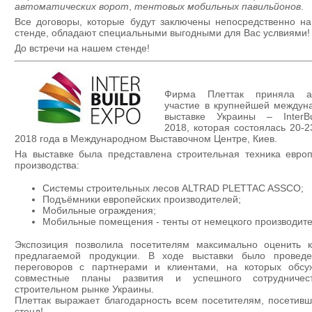
автоматических ворот
,
тентовых мобильных павильйонов
.
Все договоры, которые будут заключены непосредственно н
стенде, обладают специальными выгодными для Вас услвиями!
До встречи на нашем стенде!
Фирма Плеттак приняла ак
участие в крупнейшей междун
выставке Украины – InterBu
2018, которая состоялась 20-
2018 года в Международном Выставочном Центре, Киев.
На выставке была представлена строительная техника европ
производства:
Системы строительных лесов ALTRAD PLETTAC ASSCO;
Подъёмники европейских производителей;
Мобильные ограждения;
Мобильные помещения - тенты от немецкого производите
Экспозиция позволила посетителям максимально оценить к
предлагаемой продукции. В ходе выставки было провед
переговоров с партнерами и клиентами, на которых обсу
совместные планы развития и успешного сотрудничес
строительном рынке Украины.
Плеттак выражает благодарность всем посетителям, посетив
стенд!