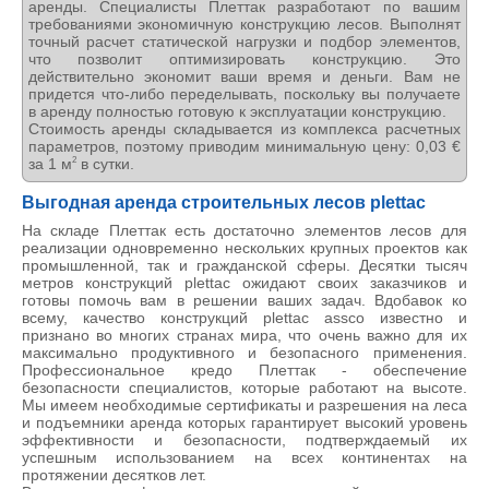
аренды. Специалисты Плеттак разработают по вашим
требованиями экономичную конструкцию лесов. Выполнят
точный расчет статической нагрузки и подбор элементов,
что позволит оптимизировать конструкцию. Это
действительно экономит ваши время и деньги. Вам не
придется что-либо переделывать, поскольку вы получаете
в аренду полностью готовую к эксплуатации конструкцию.
Стоимость аренды складывается из комплекса расчетных
параметров, поэтому приводим минимальную цену: 0,03 €
за 1 м
в сутки.
2
Выгодная аренда строительных лесов plettac
На складе Плеттак есть достаточно элементов лесов для
реализации одновременно нескольких крупных проектов как
промышленной, так и гражданской сферы. Десятки тысяч
метров конструкций plettac ожидают своих заказчиков и
готовы помочь вам в решении ваших задач. Вдобавок ко
всему, качество конструкций plettac assco известно и
признано во многих странах мира, что очень важно для их
максимально продуктивного и безопасного применения.
Профессиональное кредо Плеттак - обеспечение
безопасности специалистов, которые работают на высоте.
Мы имеем необходимые сертификаты и разрешения на леса
и подъемники аренда которых гарантирует высокий уровень
эффективности и безопасности, подтверждаемый их
успешным использованием на всех континентах на
протяжении десятков лет.