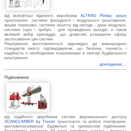
від всесвітньо відомого виробника
ALTRAD Plettac assco
пропонуємо: системи фасадного і модульного риштовання,
вишки пересувні, системи захисту від негоди - дахи модульні,
системи сцен і трибун - для проведення заходів, а також
великий вибір приладдя, що дозволяє розширити сферу
застосування цих систем.
Риштування виготовляються відповідно до міжнародних
стандартів якості, підтверджуючи, що безпека, гнучкість і
надійність є необхідними показниками в секторі будівельного
риштування.
докладніше ...
Підйомники
від надійного виробника систем вертикального доступу
SCANCLIMBER by Tractel
транспортні та робочі платформи,
вантажопасажирські будівельні та промислові підйомники.
Scanclimber протягом 40 років виробляє складні і безпечні